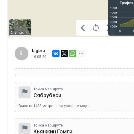
Спутник
bigbro
BI
16.05.20
Точка маршрута
Сябрубеси
Высота
1433
метров над уровнем моря
Точка маршрута
Кьянжин Гомпа