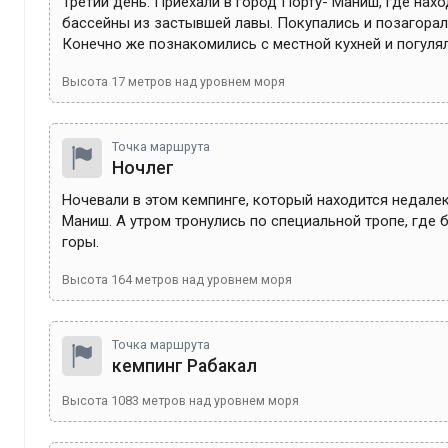
Третий день. Приехали в город Порту- Маниш, где нахо
бассейны из застывшей лавы. Покупались и позагорали
Конечно же познакомились с местной кухней и погулял
Высота
17
метров над уровнем моря
Точка маршрута
Ночлег
Ночевали в этом кемпинге, который находится недалеко
Маниш. А утром тронулись по специальной тропе, где б
горы.
Высота
164
метров над уровнем моря
Точка маршрута
кемпинг Рабакал
Высота
1083
метров над уровнем моря