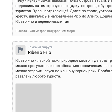
Пику - Руйву - самая высокая точка острова 1862 м. Из
поднялись на  смотровую площадку  по тропе, обустро
туристов. Здесь потрясающе!  Далее по тропе, уотора
хребту, двигались в направлении Pico do Arieiro. Дошли
Ribeiro Frio и переночевали там.
Высота
1738
метров над уровнем моря
Точка маршрута
Ribeiro Frio
Ribeiro Frio - лесной парк,природное место,  где есть т
можно прогуляться и полюбоваться тропическим лесом
можно утсроить спуск по каньону горной реки. Вообще
развлечь любого туриста.