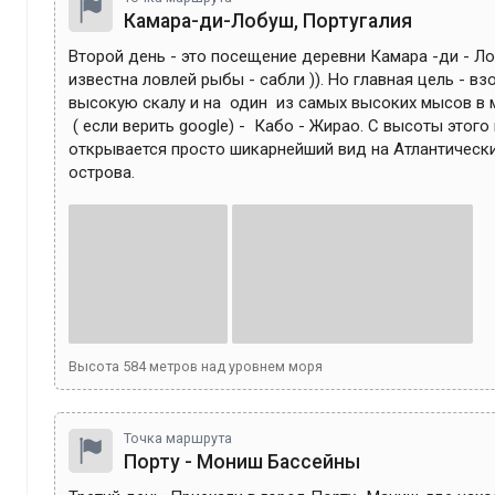
Камара-ди-Лобуш, Португалия
Второй день - это посещение деревни Камара -ди - Ло
известна ловлей рыбы - сабли )). Но главная цель - взо
высокую скалу и на  один  из самых высоких мысов в ми
 ( если верить google) -  Кабо - Жирао. C высоты этого мыса 
открывается просто шикарнейший вид на Атлантически
острова.
Высота
584
метров над уровнем моря
Точка маршрута
Порту - Мониш Бассейны