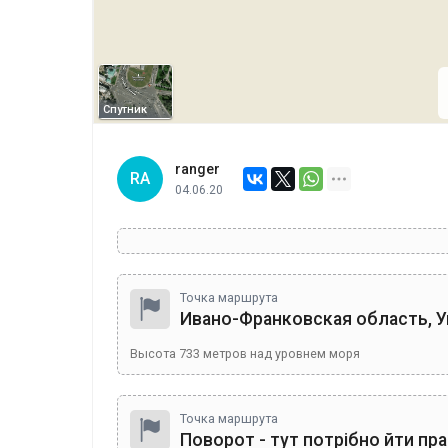
Спутник
ranger
RA
04.06.20
Точка маршрута
Ивано-Франковская область, У
Высота
733
метров над уровнем моря
Точка маршрута
Поворот - тут потрібно йти пр