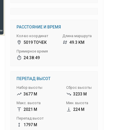
РАССТОЯНИЕ И ВРЕМЯ
Кол-во координат
Длина маршрута
5019 ТОЧЕК
49.3 КМ
Примерное время
24:38:49
ПЕРЕПАД ВЫСОТ
Набор высоты
Сброс высоты
3677 М
3233 М
Макс. высота
Мин. высота
2021 М
224 М
Перепад высот
1797 М