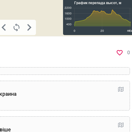
0
краина
авіше