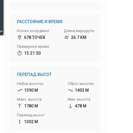
РАССТОЯНИЕ И ВРЕМЯ
Кол-во координат
Длина маршрута
678 ТОЧЕК
26.7 КМ
Примерное время
13:21:50
ПЕРЕПАД ВЫСОТ
Набор высоты
Сброс высоты
1390 М
1403 М
Макс. высота
Мин. высота
1780 М
478 М
Перепад высот
1302 М