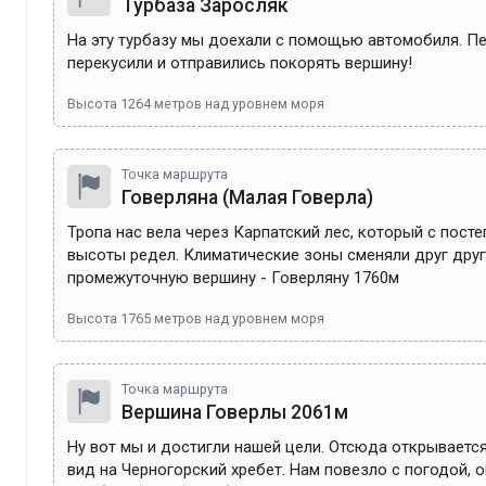
Турбаза Заросляк
На эту турбазу мы доехали с помощью автомобиля. Пе
перекусили и отправились покорять вершину!
Высота
1264
метров над уровнем моря
Точка маршрута
Говерляна (Малая Говерла)
Тропа нас вела через Карпатский лес, который с пост
высоты редел. Климатические зоны сменяли друг друга
промежуточную вершину - Говерляну 1760м
Высота
1765
метров над уровнем моря
Точка маршрута
Вершина Говерлы 2061м
Ну вот мы и достигли нашей цели. Отсюда открываетс
вид на Черногорский хребет. Нам повезло с погодой, о