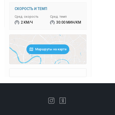
СКОРОСТЬ И ТЕМП
Сред. скорость
Сред. темп
2 КМ/Ч
30:00 МИН/КМ
Маршруты на карте