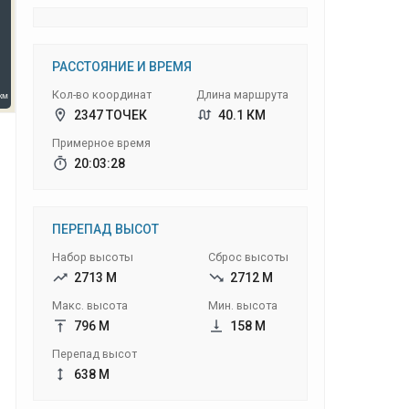
РАССТОЯНИЕ И ВРЕМЯ
Кол-во координат
Длина маршрута
2347 ТОЧЕК
40.1 КМ
Примерное время
20:03:28
ПЕРЕПАД ВЫСОТ
Набор высоты
Сброс высоты
2713 М
2712 М
Макс. высота
Мин. высота
796 М
158 М
Перепад высот
638 М