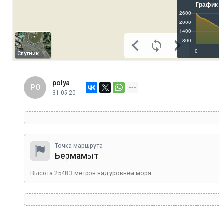
Спутник
polya
PO
31.05.20
Точка маршрута
Бермамыт
Высота
2548.3
метров над уровнем моря