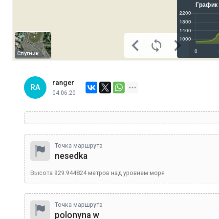
Спутник
ranger
RA
04.06.20
Точка маршрута
nesedka
Высота
929.944824
метров над уровнем моря
Точка маршрута
polonyna w