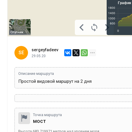
Спутник
sergeyfadeev
SE
29.05.20
Описание маршрута
Простой видовой маршрут на 2 дня
Точка маршрута
мост
Высота
683.719971
метров над уровнем моря