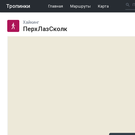
Тропинки
Главная
Маршруты
Карта
Хайкинг
ПерхЛазСколк