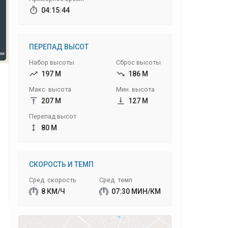
04:15:44
ПЕРЕПАД ВЫСОТ
Набор высоты
Сброс высоты
197 М
186 М
Макс. высота
Мин. высота
207 М
127 М
Перепад высот
80 М
СКОРОСТЬ И ТЕМП
Сред. скорость
Сред. темп
8 КМ/Ч
07:30 МИН/КМ