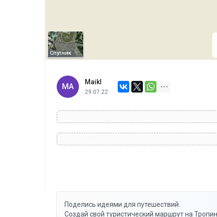
Спутник
Maikl
MA
29.07.22
Поделись идеями для путешествий.
Создай свой туристический маршрут на Тропин