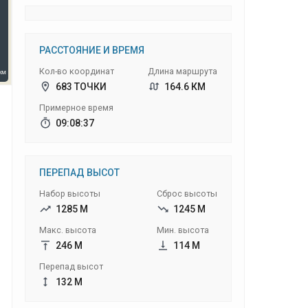
РАССТОЯНИЕ И ВРЕМЯ
Кол-во координат
Длина маршрута
683 ТОЧКИ
164.6 КМ
Примерное время
09:08:37
ПЕРЕПАД ВЫСОТ
Набор высоты
Сброс высоты
1285 М
1245 М
Макс. высота
Мин. высота
246 М
114 М
Перепад высот
132 М