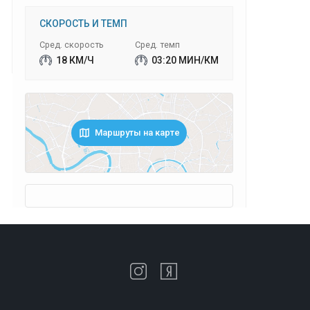
СКОРОСТЬ И ТЕМП
Сред. скорость
Сред. темп
18 КМ/Ч
03:20 МИН/КМ
Маршруты на карте