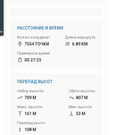
РАССТОЯНИЕ И ВРЕМЯ
Кол-во координат
Длина маршрута
7554 ТОЧКИ
6.89 КМ
Примерное время
00:27:33
ПЕРЕПАД ВЫСОТ
Набор высоты
Сброс высоты
709 М
807 М
Макс. высота
Мин. высота
161 М
53 М
Перепад высот
108 М