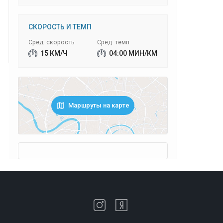
СКОРОСТЬ И ТЕМП
Сред. скорость
Сред. темп
15 КМ/Ч
04:00 МИН/КМ
Маршруты на карте