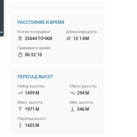
РАССТОЯНИЕ И ВРЕМЯ
Кол-во координат
Длина маршрута
25644 ТОЧКИ
13.1 КМ
Примерное время
06:32:10
ПЕРЕПАД ВЫСОТ
Набор высоты
Сброс высоты
1499 М
294 М
Макс. высота
Мин. высота
1971 М
546 М
Перепад высот
1425 М