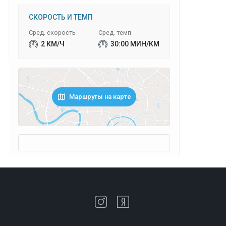
СКОРОСТЬ И ТЕМП
Сред. скорость
Сред. темп
2 КМ/Ч
30:00 МИН/КМ
Маршруты на карте