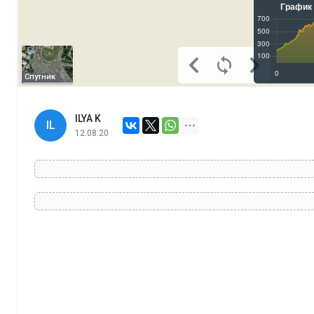
Спутник
ILYA K
IL
12.08.20