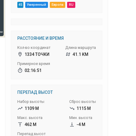
45
Умеренный
Европа
RU
РАССТОЯНИЕ И ВРЕМЯ
Кол-во координат
Длина маршрута
1334 ТОЧКИ
41.1 КМ
Примерное время
02:16:51
ПЕРЕПАД ВЫСОТ
Набор высоты
Сброс высоты
1109 М
1115 М
Макс. высота
Мин. высота
462 М
-4 М
Перепад высот