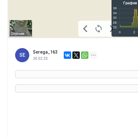
Спутник
Serega_163
SE
20.02.25