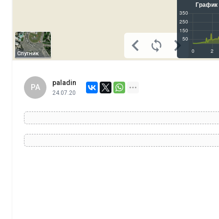
Спутник
paladin
PA
24.07.20