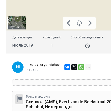
Спутник
Дата поездки:
Кол-во дней:
Способ передвижения:
Июль 2019
1
nikolay_eryomichev
NI
24.06.19
Точка маршрута
Схипхол (AMS), Evert van de Beekstraat 2
Schiphol, Нидерланды