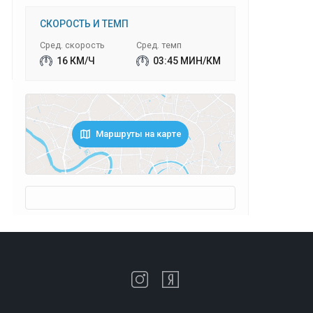
СКОРОСТЬ И ТЕМП
Сред. скорость
Сред. темп
16 КМ/Ч
03:45 МИН/КМ
Маршруты на карте