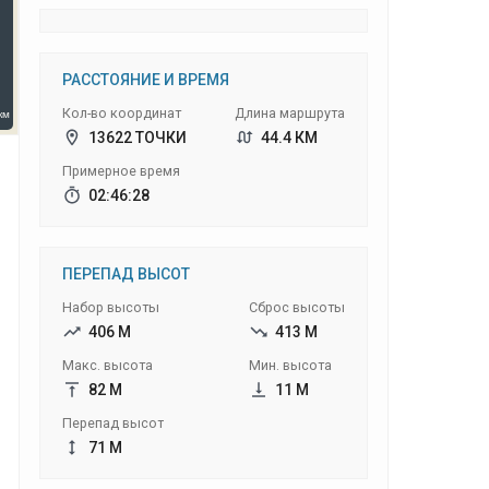
РАССТОЯНИЕ И ВРЕМЯ
Кол-во координат
Длина маршрута
13622 ТОЧКИ
44.4 КМ
Примерное время
02:46:28
ПЕРЕПАД ВЫСОТ
Набор высоты
Сброс высоты
406 М
413 М
Макс. высота
Мин. высота
82 М
11 М
Перепад высот
71 М