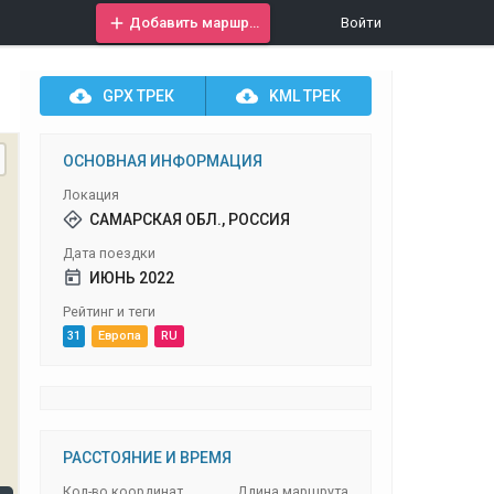
Добавить маршрут
Войти
GPX
ТРЕК
KML
ТРЕК
ОСНОВНАЯ ИНФОРМАЦИЯ
Локация
САМАРСКАЯ ОБЛ., РОССИЯ
Дата поездки
ИЮНЬ 2022
Рейтинг и теги
31
Европа
RU
РАССТОЯНИЕ И ВРЕМЯ
Кол-во координат
Длина маршрута