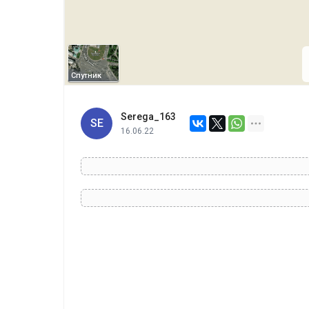
Спутник
Serega_163
SE
16.06.22