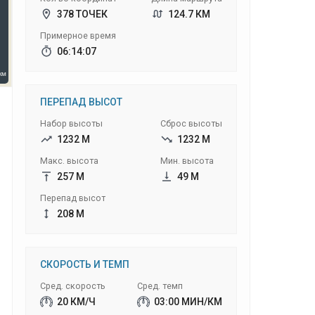
378 ТОЧЕК
124.7 КМ
Примерное время
06:14:07
ПЕРЕПАД ВЫСОТ
Набор высоты
Сброс высоты
1232 М
1232 М
Макс. высота
Мин. высота
257 М
49 М
Перепад высот
208 М
СКОРОСТЬ И ТЕМП
Сред. скорость
Сред. темп
20 КМ/Ч
03:00 МИН/КМ