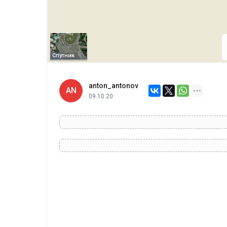
Спутник
anton_antonov
AN
09.10.20