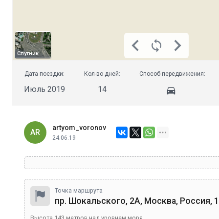
Спутник
Дата поездки:
Кол-во дней:
Способ передвижения:
Июль 2019
14
artyom_voronov
AR
24.06.19
Точка маршрута
пр. Шокальского, 2А, Москва, Россия, 
Высота
143
метров над уровнем моря