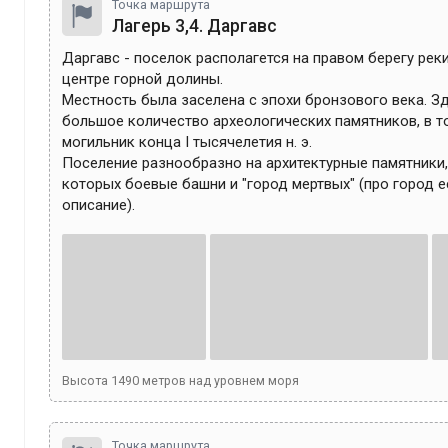
Точка маршрута
Лагерь 3,4. Даргавс
Даргавс - поселок располагется на правом берегу реки
центре горной долины.

Местность была заселена с эпохи бронзового века. З
большое количество археологических памятников, в то
могильник конца I тысячелетия н. э.

Поселение разнообразно на архитектурные памятники, 
которых боевые башни и "город мертвых" (про город е
описание). 
Высота
1490
метров над уровнем моря
Точка маршрута