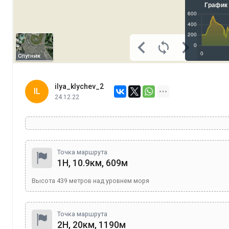
Спутник
ilya_klychev_2
IL
24.12.22
Точка маршрута
1Н, 10.9км, 609м
Высота
439
метров над уровнем моря
Точка маршрута
2Н, 20км, 1190м