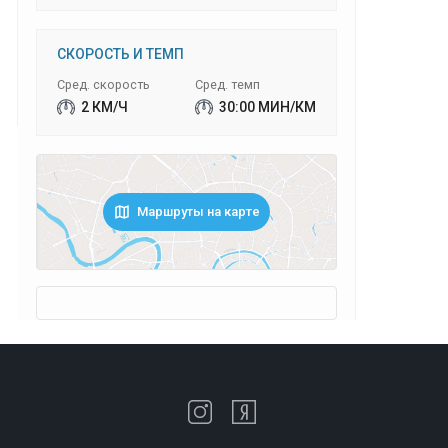
СКОРОСТЬ И ТЕМП
Сред. скорость
Сред. темп
2 КМ/Ч
30:00 МИН/КМ
Маршруты на карте