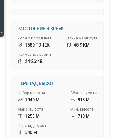
РАССТОЯНИЕ И ВРЕМЯ
Кол-во координат
Длина маршрута
1589 ТОЧЕК
48.9 КМ
Примерное время
24:26:48
ПЕРЕПАД ВЫСОТ
Набор высоты
Сброс высоты
1040 М
913 М
Макс. высота
Мин. высота
1253 М
713 М
Перепад высот
540 М