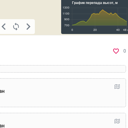
0
ан
ан