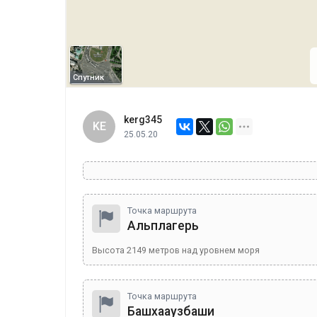
Спутник
kerg345
KE
25.05.20
Точка маршрута
Альплагерь
Высота
2149
метров над уровнем моря
Точка маршрута
Башхааузбаши