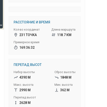
РАССТОЯНИЕ И ВРЕМЯ
Кол-во координат
Длина маршрута
231 ТОЧКА
118.7 КМ
Примерное время
169:36:32
ПЕРЕПАД ВЫСОТ
Набор высоты
Сброс высоты
4390 М
1848 М
Макс. высота
Мин. высота
2990 М
362 М
Перепад высот
2628 М