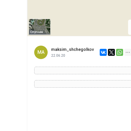
Спутник
maksim_shchegolkov
MA
22.06.20