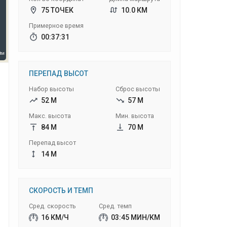
75 ТОЧЕК
10.0 КМ
Примерное время
00:37:31
ПЕРЕПАД ВЫСОТ
Набор высоты
Сброс высоты
52 М
57 М
Макс. высота
Мин. высота
84 М
70 М
Перепад высот
14 М
СКОРОСТЬ И ТЕМП
Сред. скорость
Сред. темп
16 КМ/Ч
03:45 МИН/КМ